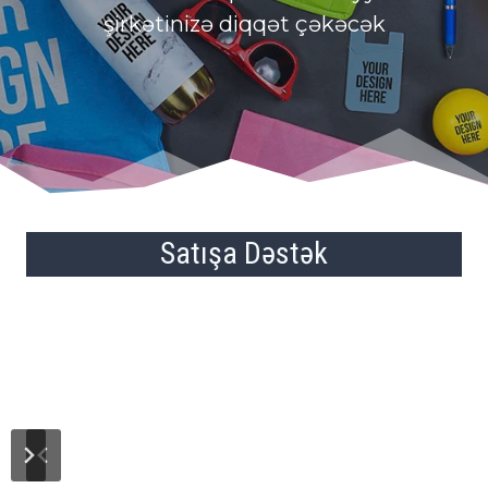
şirkətinizə diqqət çəkəcək
Satışa Dəstək