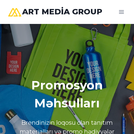
Skip
ART MEDIA GROUP
to
content
Promosyon
Məhsulları
Brendinizin loqosu olan tanıtım
materialları və promo hədiyyələr