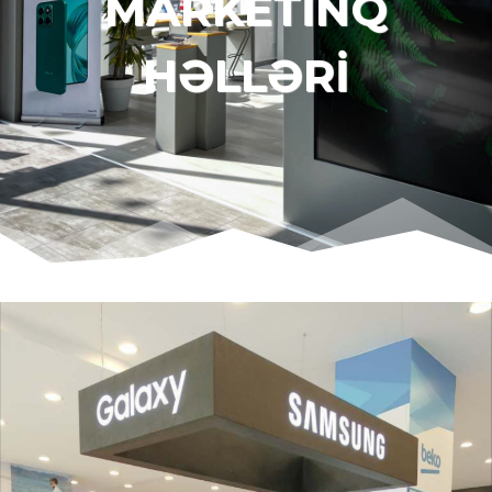
MARKETİNQ
HƏLLƏRİ