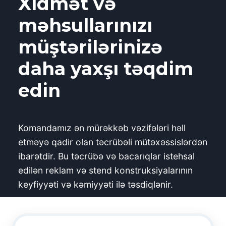
Xidmət və
məhsullarınızı
müştərilərinizə
daha yaxşı təqdim
edin
Komandamız ən mürəkkəb vəzifələri həll
etməyə qadir olan təcrübəli mütəxəssislərdən
ibarətdir. Bu təcrübə və bacarıqlar istehsal
edilən reklam və stend konstruksiyalarının
keyfiyyəti və kəmiyyəti ilə təsdiqlənir.