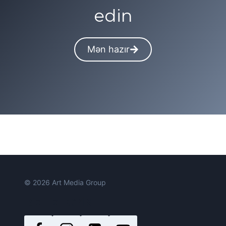
edin
Mən hazır
© 2026 Art Media Group
BIZI IZLƏYIN