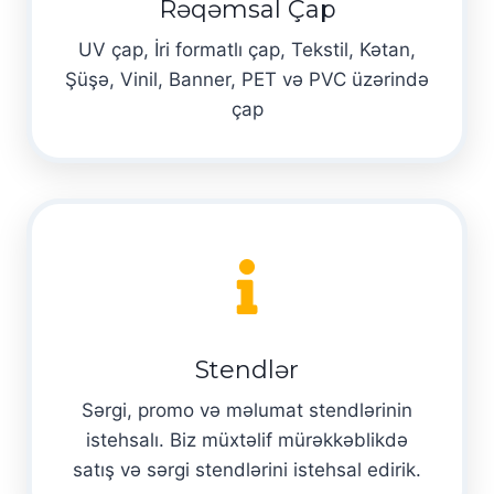
Rəqəmsal Çap
UV çap, İri formatlı çap, Tekstil, Kətan,
Şüşə, Vinil, Banner, PET və PVC üzərində
çap
Stendlər
Sərgi, promo və məlumat stendlərinin
istehsalı. Biz müxtəlif mürəkkəblikdə
satış və sərgi stendlərini istehsal edirik.