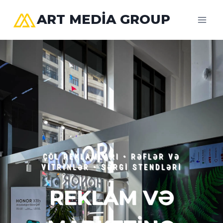
Skip
ART MEDIA GROUP
to
content
ÇÖL REKLAMLARI • RƏFLƏR VƏ
VİTRİNLƏR • SƏRGİ STENDLƏRİ
REKLAM VƏ